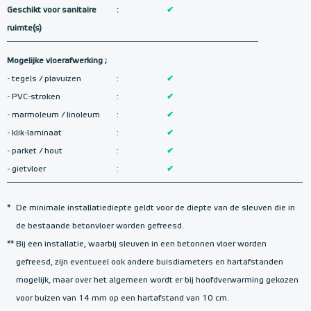
Geschikt voor sanitaire
:
✔
ruimte(s)
Mogelijke vloerafwerking ;
- tegels / plavuizen
:
✔
- PVC-stroken
:
✔
- marmoleum / linoleum
:
✔
- klik-laminaat
:
✔
- parket / hout
:
✔
- gietvloer
:
✔
*
De minimale installatiediepte geldt voor de diepte van de sleuven die in
de bestaande betonvloer worden gefreesd.
**
Bij een installatie, waarbij sleuven in een betonnen vloer worden
gefreesd, zijn eventueel ook andere buisdiameters en hartafstanden
mogelijk, maar over het algemeen wordt er bij hoofdverwarming gekozen
voor buizen van 14 mm op een hartafstand van 10 cm.