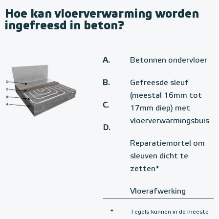
Hoe kan vloerverwarming worden
ingefreesd in beton?
A.
Betonnen ondervloer
B.
Gefreesde sleuf
(meestal 16mm tot
C.
17mm diep) met
vloerverwarmingsbuis
D.
Reparatiemortel om
sleuven dicht te
zetten*
Vloerafwerking
*
Tegels kunnen in de meeste