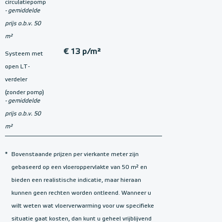
circulatiepomp
- gemiddelde
prijs o.b.v. 50
m²
€ 13 p/m²
Systeem met
open LT-
verdeler
(zonder pomp)
- gemiddelde
prijs o.b.v. 50
m²
*
Bovenstaande prijzen per vierkante meter zijn
gebaseerd op een vloeroppervlakte van 50 m² en
bieden een realistische indicatie, maar hieraan
kunnen geen rechten worden ontleend. Wanneer u
wilt weten wat vloerverwarming voor uw specifieke
situatie gaat kosten, dan kunt u geheel vrijblijvend