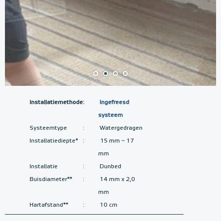
Installatiemethode
:
Ingefreesd
systeem
Systeemtype
:
Watergedragen
Installatiediepte*
:
15 mm ~ 17
mm
Installatie
:
Dunbed
Buisdiameter**
:
14 mm x 2,0
mm
Hartafstand**
:
10 cm