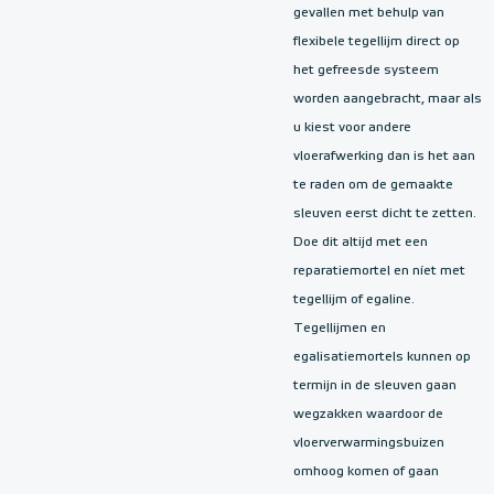
gevallen met behulp van
flexibele tegellijm direct op
het gefreesde systeem
worden aangebracht, maar als
u kiest voor andere
vloerafwerking dan is het aan
te raden om de gemaakte
sleuven eerst dicht te zetten.
Doe dit altijd met een
reparatiemortel en níet met
tegellijm of egaline.
Tegellijmen en
egalisatiemortels kunnen op
termijn in de sleuven gaan
wegzakken waardoor de
vloerverwarmingsbuizen
omhoog komen of gaan