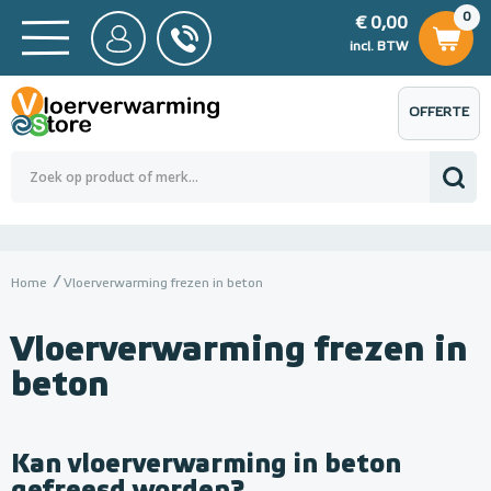
0
€ 0,00
0
€ 0,00
ncl. BTW
incl. BTW
OFFERTE
 0,00
Totaalbedrag (incl. BTW)
€ 0,00
AANVRAGEN
Home
Vloerverwarming frezen in beton
Vloerverwarming frezen in
beton
Kan vloerverwarming in beton