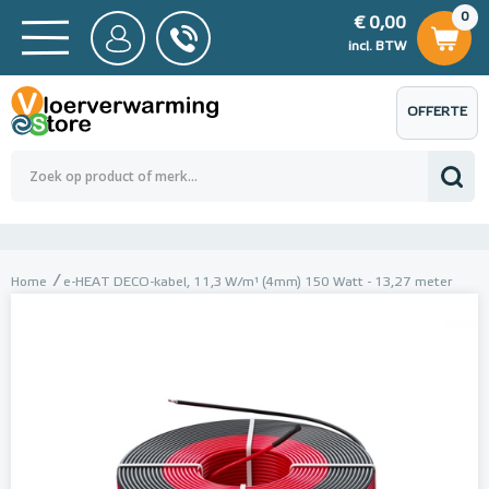
0
€ 0,00
0
€ 0,00
ncl. BTW
incl. BTW
OFFERTE
 0,00
Totaalbedrag (incl. BTW)
€ 0,00
AANVRAGEN
Home
e-HEAT DECO-kabel, 11,3 W/m¹ (4mm) 150 Watt - 13,27 meter