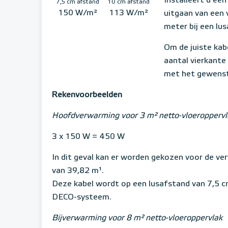
Installeert u ee
7,5 cm afstand
10 cm afstand
150 W/m²
113 W/m²
uitgaan van een
meter bij een lu
Om de juiste kab
aantal vierkant
met het gewens
Rekenvoorbeelden
Hoofdverwarming voor 3 m² netto-vloeroppervl
3 x 150 W = 450 W
In dit geval kan er worden gekozen voor de v
van 39,82 m¹.
Deze kabel wordt op een lusafstand van 7,5 
DECO-systeem.
Bijverwarming voor 8 m² netto-vloeroppervlak