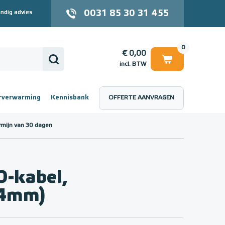
0031 85 30 31 455
ndig advies
0
€ 0,00
incl. BTW
rverwarming
Kennisbank
OFFERTE AANVRAGEN
 (incl. BTW)
€ 0,00
rmijn van 30 dagen
-kabel,
(4mm)