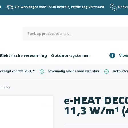
d
Op werkdagen vóór 15:30 besteld, zelfde dag verstuurd
Desku
0
€ 0,00
Elektrische verwarming
Outdoor-systemen
Vloe
Totaalbedrag
incl. BTW
bezorgd vanaf € 250,-
*
Vakkundig advies voor elke klus
Retourte
l. BTW)
€ 0,00
 meter
e-HEAT DECO
11,3 W/m¹ 