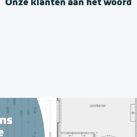
Onze klanten aan het woord
ns
e