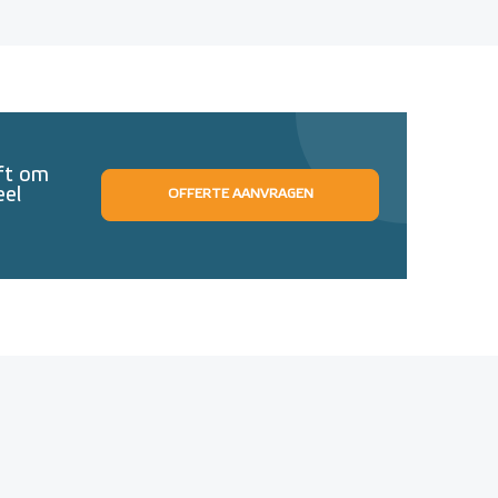
eft om
eel
OFFERTE AANVRAGEN