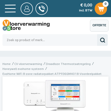
0
€ 0,00
0
€ 0,00
ncl. BTW
incl. BTW
OFFERTE
 0,00
Totaalbedrag (incl. BTW)
€ 0,00
AANVRAGEN
Home
CV-vloerverwarming
Draadloze Thermostaatregeling
Honeywell evohome-systeem
EvoHome WiFi 8-zone radiatorpakket ATP936GM4018-Voordeelpakket
Setprijs