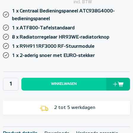
incl. BTW
1 x Centraal Bedieningspaneel ATC938G4000-
bedieningspaneel
1 x ATF800-Tafelstandaard
8 x Radiatorregelaar HR93WE-radiatorknop
1 x R9H911RF3000 RF-Stuurmodule
1 x 2-aderig snoer met EURO-stekker
WINKELWAGEN
2 tot 5 werkdagen