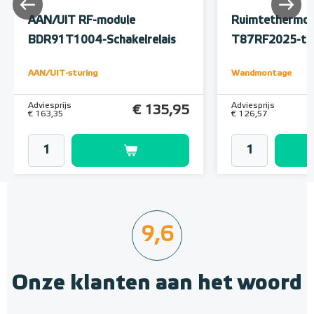
AAN/UIT RF-module
Ruimtethermos
BDR91T1004-Schakelrelais
T87RF2025-th
AAN/UIT-sturing
Wandmontage
Adviesprijs
Adviesprijs
€ 135,95
€ 163,35
€ 126,57
9,6
Onze klanten aan het woord