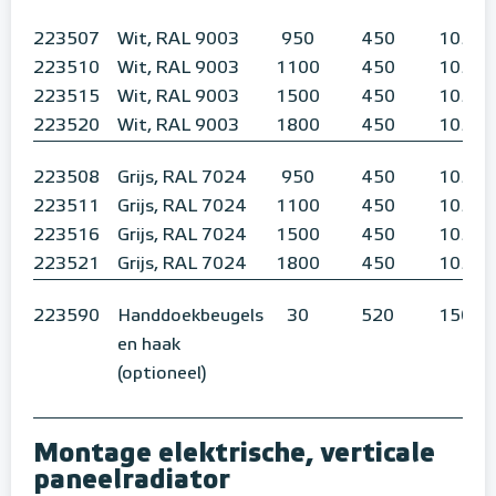
223507
Wit, RAL 9003
950
450
105
223510
Wit, RAL 9003
1100
450
105
223515
Wit, RAL 9003
1500
450
105
223520
Wit, RAL 9003
1800
450
105
223508
Grijs, RAL 7024
950
450
105
223511
Grijs, RAL 7024
1100
450
105
223516
Grijs, RAL 7024
1500
450
105
223521
Grijs, RAL 7024
1800
450
105
223590
Handdoekbeugels
30
520
150
en haak
(optioneel)
Montage elektrische, verticale
paneelradiator