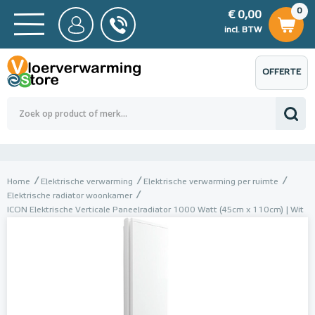
0
€ 0,00
0
€ 0,00
ncl. BTW
incl. BTW
OFFERTE
 0,00
Totaalbedrag (incl. BTW)
€ 0,00
AANVRAGEN
Home
Elektrische verwarming
Elektrische verwarming per ruimte
Elektrische radiator woonkamer
ICON Elektrische Verticale Paneelradiator 1000 Watt (45cm x 110cm) | Wit
(RAL 9003)