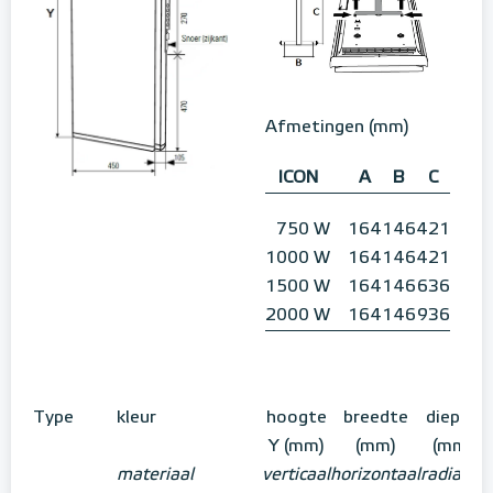
Afmetingen (mm)
ICON
A
B
C
750 W
164
146
421
1000 W
164
146
421
1500 W
164
146
636
2000 W
164
146
936
Type
kleur
hoogte
breedte
diepte
Y (mm)
(mm)
(mm)
materiaal
verticaal
horizontaal
radiator