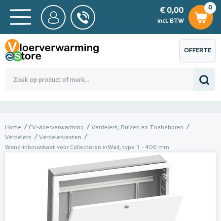
0
€ 0,00
0
€ 0,00
ncl. BTW
incl. BTW
OFFERTE
 0,00
Totaalbedrag (incl. BTW)
€ 0,00
AANVRAGEN
Home
CV-vloerverwarming
Verdelers, Buizen en Toebehoren
Verdelers
Verdelerkasten
Wand-inbouwkast voor Collectoren inWall, type 1 - 400 mm