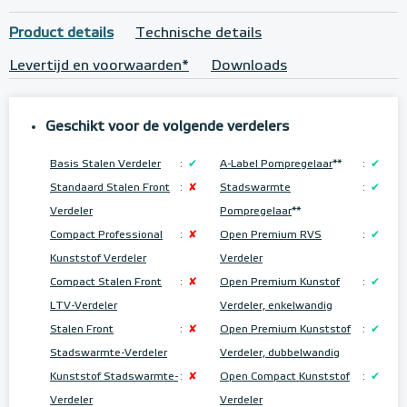
Product details
Technische details
Levertijd en voorwaarden*
Downloads
Geschikt voor de volgende verdelers
Basis Stalen Verdeler
:
✔
A-Label Pompregelaar
**
:
✔
Standaard Stalen Front
:
✘
Stadswarmte
:
✔
Verdeler
Pompregelaar
**
Compact Professional
:
✘
Open Premium RVS
:
✔
Kunststof Verdeler
Verdeler
Compact Stalen Front
:
✘
Open Premium Kunstof
:
✔
LTV-Verdeler
Verdeler, enkelwandig
Stalen Front
:
✘
Open Premium Kunststof
:
✔
Stadswarmte-Verdeler
Verdeler, dubbelwandig
Kunststof Stadswarmte-
:
✘
Open Compact Kunststof
:
✔
Verdeler
Verdeler