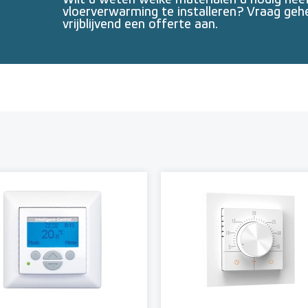
Wilt u weten welke materialen u nodig he
vloerverwarming te installeren? Vraag geh
vrijblijvend een offerte aan.