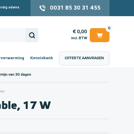
0031 85 30 31 455
ndig advies
0
€ 0,00
incl. BTW
rverwarming
Kennisbank
OFFERTE AANVRAGEN
 (incl. BTW)
€ 0,00
rmijn van 30 dagen
ter
le, 17 W