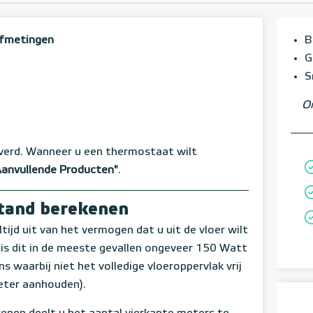
 afmetingen
B
G
S
Om
verd. Wanneer u een thermostaat wilt
Aanvullende Producten"
.
stand berekenen
ltijd uit van het vermogen dat u uit de vloer wilt
s is dit in de meeste gevallen ongeveer 150 Watt
 waarbij niet het volledige vloeroppervlak vrij
eter aanhouden).