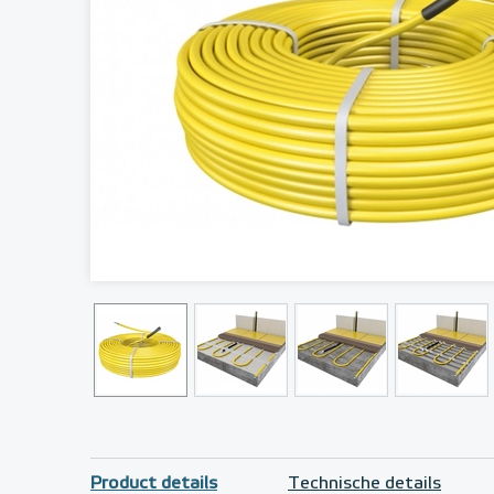
Product details
Technische details