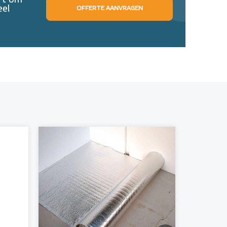
eft om
eel
OFFERTE AANVRAGEN