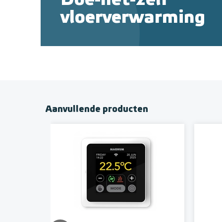
Doe-het-zelf
vloerverwarming
Aanvullende producten