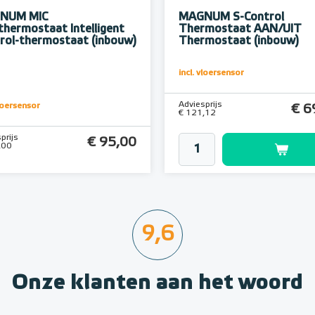
NUM MIC
MAGNUM S-Control
thermostaat Intelligent
Thermostaat AAN/UIT
rol-thermostaat (inbouw)
Thermostaat (inbouw)
incl. vloersensor
Adviesprijs
vloersensor
€ 6
€ 121,12
prijs
€ 95,00
,00
9,6
Onze klanten aan het woord