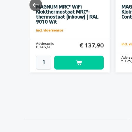
eter
MAGNUM MRC² WiFi
MAG
Klokthermostaat MRC²-
Klok
thermostaat (inbouw) | RAL
Cont
9010 Wit
incl. vloersensor
Adviesprijs
incl. 
€ 17,96
€ 137,90
€ 246,60
Advies
€ 129