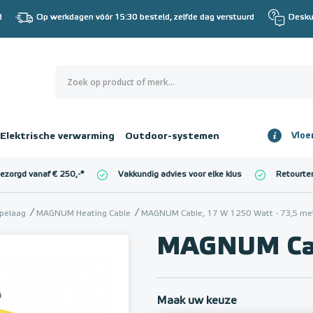
d
Op werkdagen vóór 15:30 besteld, zelfde dag verstuurd
Desku
0
€ 0,00
Elektrische verwarming
Outdoor-systemen
Vloe
Totaalbedrag
incl. BTW
bezorgd vanaf € 250,-
*
Vakkundig advies voor elke klus
Retourte
l. BTW)
€ 0,00
pelaag
MAGNUM Heating Cable
MAGNUM Cable, 17 W 1250 Watt - 73,5 me
MAGNUM Cab
Maak uw keuze