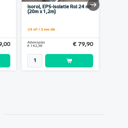
Isorol, EPS-isolatie Rol 24 m²
Alumini
(20m x 1,2m)
24 m² / 3 mm dik
22,5 meter
Adviesprijs
Adviesprijs
9,00
€ 79,90
€ 142,38
€ 9,92