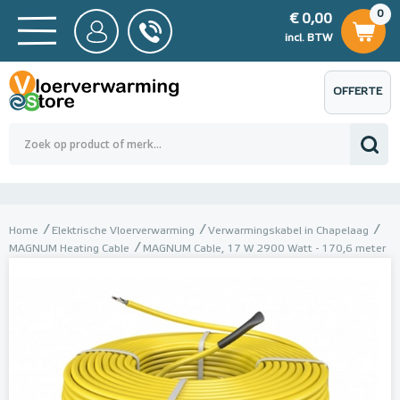
0
€ 0,00
0
€ 0,00
ncl. BTW
incl. BTW
OFFERTE
 0,00
Totaalbedrag (incl. BTW)
€ 0,00
AANVRAGEN
Home
Elektrische Vloerverwarming
Verwarmingskabel in Chapelaag
MAGNUM Heating Cable
MAGNUM Cable, 17 W 2900 Watt - 170,6 meter