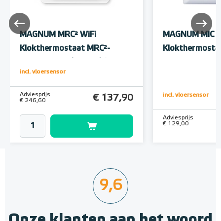
MAGNUM MRC² WiFi
MAGNUM MIC
Klokthermostaat MRC²-
Klokthermostaa
thermostaat (inbouw) | RAL
Control-thermo
incl. vloersensor
9010 Wit
Adviesprijs
incl. vloersensor
€ 137,90
€ 246,60
Adviesprijs
€ 129,00
9,6
Onze klanten aan het woord