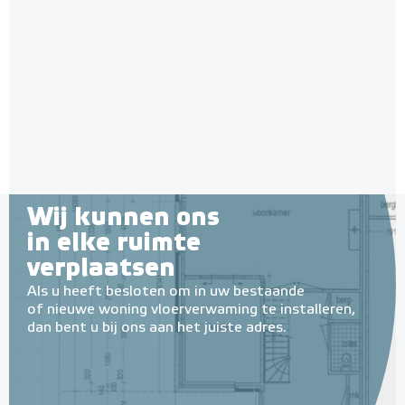
isolatie-platen 4,80 m² (8 st. -
60 x 100 cm à 0,6 cm)
6 en 10 mm dikte
Adviesprijs
€ 109,90
€ 212,50
Wij kunnen ons
in elke ruimte
verplaatsen
Als u heeft besloten om in uw bestaande
of nieuwe woning vloerverwaming te installeren,
dan bent u bij ons aan het juiste adres.