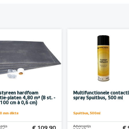
styreen hardfoam
Multifunctionele contactl
tie-platen 4,80 m² (8 st. -
spray Spuitbus, 500 ml
 100 cm à 0,6 cm)
10 mm dikte
Spuitbus, 500ml
prijs
Adviesprijs
€ 109,90
€ 