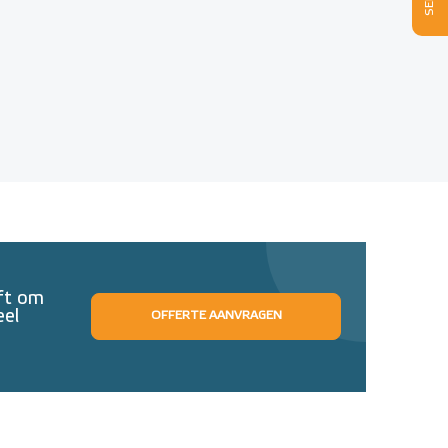
eft om
eel
OFFERTE AANVRAGEN