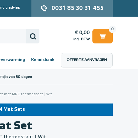
0031 85 30 31 455
ndig advies
0
€ 0,00
incl. BTW
rverwarming
Kennisbank
OFFERTE AANVRAGEN
 (incl. BTW)
€ 0,00
rmijn van 30 dagen
t met MRC-thermostaat | Wit
UM Mat Sets
t Set
C-thermostaat | Wit