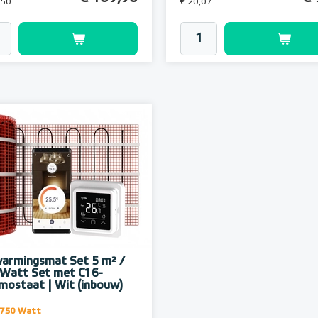
,50
€ 20,07
armingsmat Set 5 m² /
Watt Set met C16-
mostaat | Wit (inbouw)
- 750 Watt