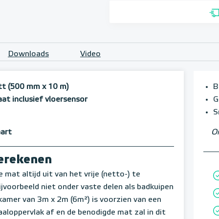
Downloads
Video
tt (500 mm x 10 m)
B
 inclusief vloersensor
G
S
aart
Om
berekenen
mat altijd uit van het vrije (netto-) te
voorbeeld niet onder vaste delen als badkuipen
amer van 3m x 2m (6m²) is voorzien van een
aloppervlak af en de benodigde mat zal in dit