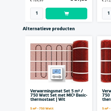
€ 164,49
€ 212
Alternatieve producten
Verwarmingsmat Set 5 m² /
Verw
750 Watt Set met MIC² Basic-
750 
thermostaat | Wit
ther
5 m² - 750 Watt
5 m² 