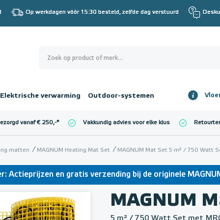
d
Op werkdagen vóór 15:30 besteld, zelfde dag verstuurd
Desku
0
€ 0,00
Elektrische verwarming
Outdoor-systemen
Vloe
Totaalbedrag
incl. BTW
bezorgd vanaf € 250,-
*
Vakkundig advies voor elke klus
Retourte
l. BTW)
€ 0,00
ming matten
MAGNUM Heating Mat Set
MAGNUM Mat Set 5 m² / 750 Watt Se
: Actieprijzen en gratis verzending bij de originele MAGN
MAGNUM Ma
5 m² / 750 Watt Set met MR