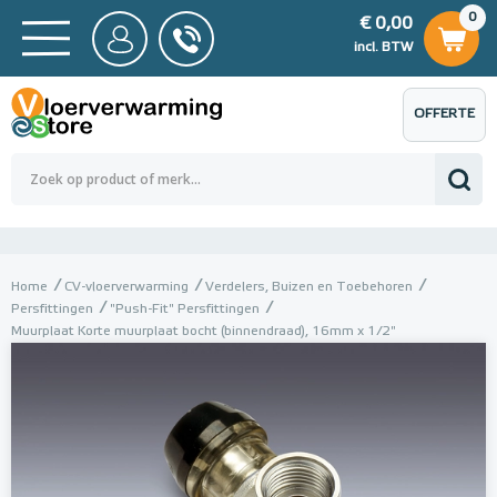
0
€ 0,00
0
€ 0,00
ncl. BTW
incl. BTW
OFFERTE
 0,00
Totaalbedrag (incl. BTW)
€ 0,00
AANVRAGEN
Home
CV-vloerverwarming
Verdelers, Buizen en Toebehoren
Persfittingen
"Push-Fit" Persfittingen
Muurplaat Korte muurplaat bocht (binnendraad), 16mm x 1/2"