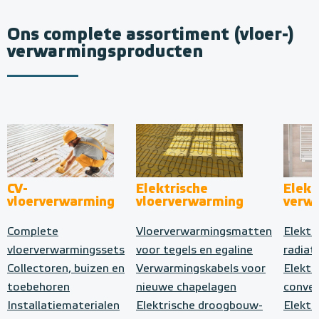
Ons complete assortiment (vloer-)
verwarmingsproducten
CV-
Elektrische
Elekt
vloerverwarming
vloerverwarming
verw
Complete
Vloerverwarmingsmatten
Elektr
vloerverwarmingssets
voor tegels en egaline
radiat
Collectoren, buizen en
Verwarmingskabels voor
Elektr
toebehoren
nieuwe chapelagen
conve
Installatiematerialen
Elektrische droogbouw-
Elektr