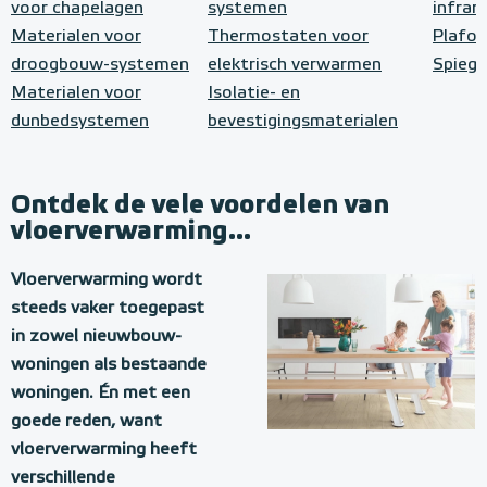
voor chapelagen
systemen
infrar
Materialen voor
Thermostaten voor
Plafo
droogbouw-systemen
elektrisch verwarmen
Spiege
Materialen voor
Isolatie- en
dunbedsystemen
bevestigingsmaterialen
Ontdek de vele voordelen van
vloerverwarming...
Vloerverwarming wordt
steeds vaker toegepast
in zowel nieuwbouw-
woningen als bestaande
woningen. Én met een
goede reden, want
vloerverwarming heeft
verschillende