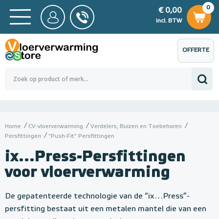
0
€ 0,00
0
€ 0,00
ncl. BTW
incl. BTW
OFFERTE
 0,00
Totaalbedrag (incl. BTW)
€ 0,00
AANVRAGEN
Home
CV-vloerverwarming
Verdelers, Buizen en Toebehoren
Persfittingen
"Push-Fit" Persfittingen
ix...Press-Persfittingen
voor vloerverwarming
De gepatenteerde technologie van de “ix…Press”-
persfitting bestaat uit een metalen mantel die van een