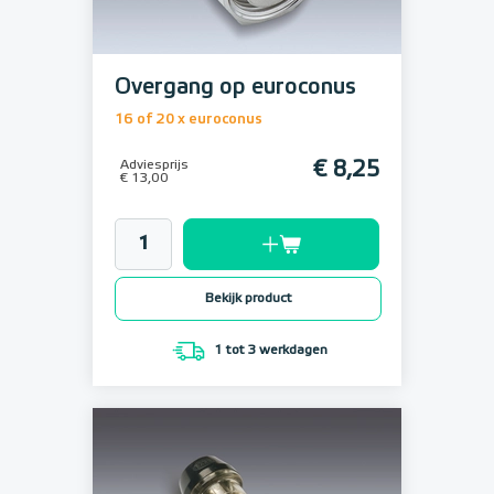
Overgang op euroconus
16 of 20 x euroconus
Adviesprijs
€ 8,25
€ 13,00
Bekijk product
1 tot 3 werkdagen