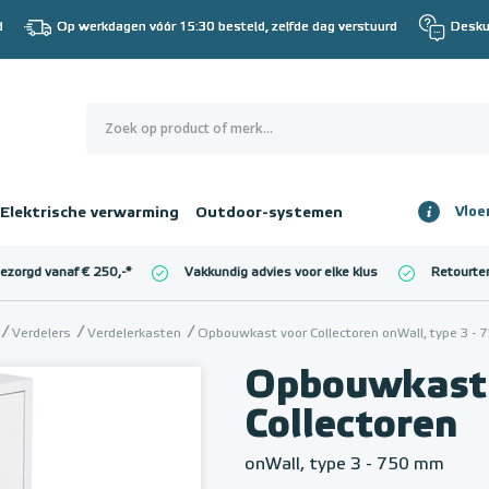
d
Op werkdagen vóór 15:30 besteld, zelfde dag verstuurd
Desku
0
€ 0,00
Elektrische verwarming
Outdoor-systemen
Vloe
Totaalbedrag
incl. BTW
bezorgd vanaf € 250,-
*
Vakkundig advies voor elke klus
Retourte
l. BTW)
€ 0,00
Verdelers
Verdelerkasten
Opbouwkast voor Collectoren onWall, type 3 -
Opbouwkast
Collectoren
onWall, type 3 - 750 mm