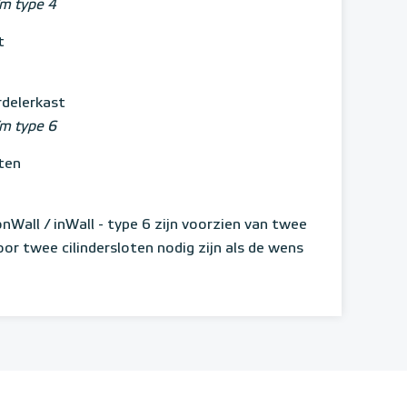
/m type 4
t
rdelerkast
/m type 6
ten
nWall / inWall - type 6 zijn voorzien van twee
or twee cilindersloten nodig zijn als de wens