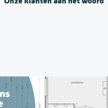
Onze klanten aan het woord
ns
e