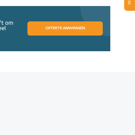
eft om
eel
OFFERTE AANVRAGEN