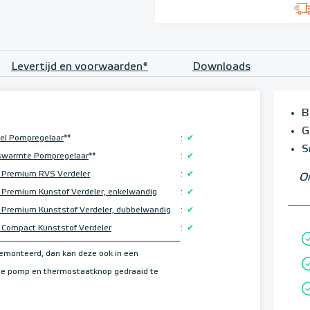
Levertijd en voorwaarden*
Downloads
B
G
el Pompregelaar
**
:
✔
S
swarmte Pompregelaar
**
:
✔
 Premium RVS Verdeler
:
✔
Om
Premium Kunstof Verdeler, enkelwandig
:
✔
Premium Kunststof Verdeler, dubbelwandig
:
✔
Compact Kunststof Verdeler
:
✔
gemonteerd, dan kan deze ook in een
 de pomp en thermostaatknop gedraaid te