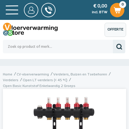
0
€ 0,00
0
€ 0,00
ncl. BTW
incl. BTW
OFFERTE
 0,00
Totaalbedrag (incl. BTW)
€ 0,00
AANVRAGEN
Home
CV-vloerverwarming
Verdelers, Buizen en Toebehoren
Verdelers
Open LT-verdelers (< 45 °C)
Open Basic Kunststof Enkelwandig 2 Groeps