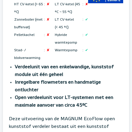
HT CV-ketel (> 65
:
✘
LT CV-ketel (45
:
✘
°C)
°C ~ 55 °C
)
Zonneboiler (met
:
✘
LT CV-ketel
:
✔
buffervat)
(< 45 °C)
Pelletkachel
:
✘
Hybride
:
✔
warmtepomp
Stad- /
:
✘
Warmtepomp
:
✔
blokverwarming
Verdeelunit van een enkelwandige, kunststof
module uit één geheel
Inregelbare flowmeters en handmatige
ontluchter
Open verdeelunit voor LT-systemen met een
maximale aanvoer van circa 45°C
Deze uitvoering van de MAGNUM EcoFlow open
kunststof verdeler bestaat uit een kunststof