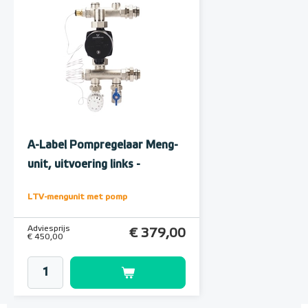
A-Label Pompregelaar Meng-
unit, uitvoering links -
onderaansluiting
LTV-mengunit met pomp
Adviesprijs
€ 379,00
€ 450,00