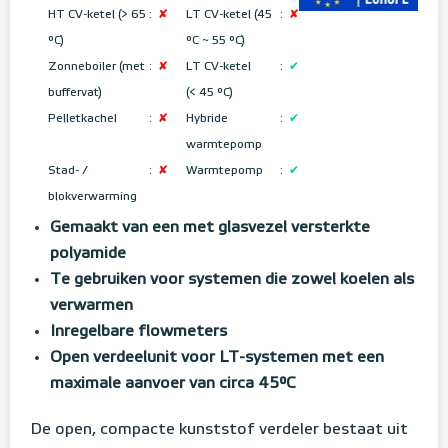
HT CV-ketel (> 65
:
✘
LT CV-ketel (45
:
✘
°C)
°C ~ 55 °C
)
Zonneboiler (met
:
✘
LT CV-ketel
:
✔
buffervat)
(< 45 °C)
Pelletkachel
:
✘
Hybride
:
✔
warmtepomp
Stad- /
:
✘
Warmtepomp
:
✔
blokverwarming
Gemaakt van een met glasvezel versterkte
polyamide
Te gebruiken voor systemen die zowel koelen als
verwarmen
Inregelbare flowmeters
Open verdeelunit voor LT-systemen met een
maximale aanvoer van circa 45°C
De open, compacte kunststof verdeler bestaat uit