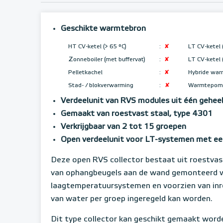
Geschikte warmtebron
HT CV-ketel (> 65 °C)
:
✘
LT CV-ketel 
Z
onneboiler (met buffervat)
:
✘
LT CV-ketel 
Pelletkachel
:
✘
Hybride wa
Stad- / blokverwarming
:
✘
Warmtepom
Verdeelunit van RVS modules uit één gehee
Gemaakt van roestvast staal, type 4301
Verkrijgbaar van 2 tot 15 groepen
Open verdeelunit voor LT-systemen met ee
Deze open RVS collector bestaat uit roestvast
van ophangbeugels aan de wand gemonteerd wo
laagtemperatuursystemen en voorzien van in
van water per groep ingeregeld kan worden.
Dit type collector kan geschikt gemaakt wo