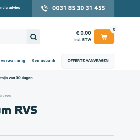
0031 85 30 31 455
ndig advies
0
€ 0,00
incl. BTW
rverwarming
Kennisbank
OFFERTE AANVRAGEN
 (incl. BTW)
€ 0,00
rmijn van 30 dagen
Groeps
um RVS