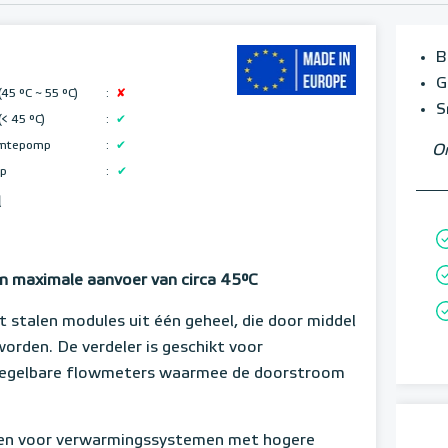
B
G
(45 °C ~ 55 °C)
:
✘
S
(< 45 °C)
:
✔
rmtepomp
:
✔
Om
p
:
✔
l
n maximale aanvoer van circa 45°C
 stalen modules uit één geheel, die door middel
rden. De verdeler is geschikt voor
regelbare flowmeters waarmee de doorstroom
rden voor verwarmingssystemen met hogere