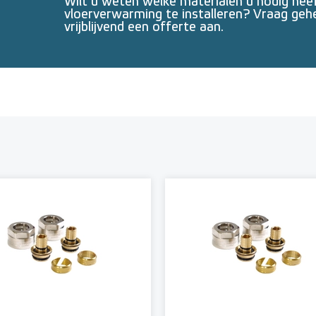
Wilt u weten welke materialen u nodig he
vloerverwarming te installeren? Vraag geh
vrijblijvend een offerte aan.