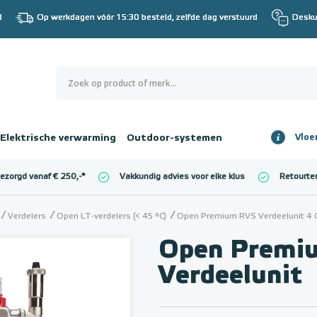
d
Op werkdagen vóór 15:30 besteld, zelfde dag verstuurd
Desku
0
€ 0,00
Elektrische verwarming
Outdoor-systemen
Vloe
Totaalbedrag
incl. BTW
bezorgd vanaf € 250,-
*
Vakkundig advies voor elke klus
Retourte
l. BTW)
€ 0,00
Verdelers
Open LT-verdelers (< 45 °C)
Open Premium RVS Verdeelunit 4 
Open Premi
Verdeelunit