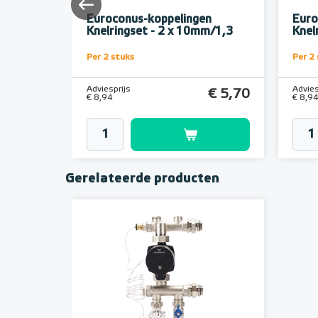
n
Euroconus-koppelingen
Euro
m/2,0
Knelringset - 2 x 10mm/1,3
Knel
Per 2 stuks
Per 2
Adviesprijs
Advies
€ 5,70
€ 5,70
€ 8,94
€ 8,9
Gerelateerde producten