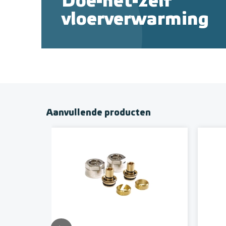
Doe-het-zelf
vloerverwarming
Aanvullende producten