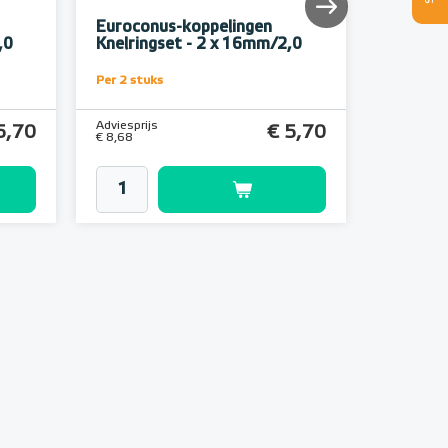
Euroconus-koppelingen
Eurocon
,0
Knelringset - 2 x 16mm/2,0
Knelrin
Per 2 stuks
Per 2 stuk
Adviesprijs
Adviesprijs
5,70
€ 5,70
€ 8,68
€ 8,68