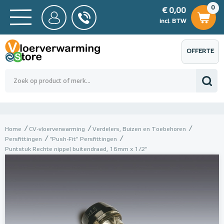
0
€ 0,00
0
€ 0,00
ncl. BTW
incl. BTW
OFFERTE
 0,00
Totaalbedrag (incl. BTW)
€ 0,00
AANVRAGEN
Home
CV-vloerverwarming
Verdelers, Buizen en Toebehoren
Persfittingen
"Push-Fit" Persfittingen
Puntstuk Rechte nippel buitendraad, 16mm x 1/2"