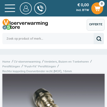
0
€ 0,00
0
€ 0,00
ncl. BTW
incl. BTW
OFFERTE
 0,00
Totaalbedrag (incl. BTW)
€ 0,00
AANVRAGEN
Home
CV-vloerverwarming
Verdelers, Buizen en Toebehoren
Persfittingen
"Push-Fit" Persfittingen
Rechte koppeling Doorverbinder recht (MOF), 16mm