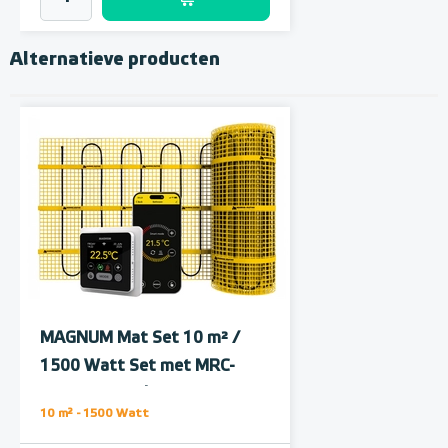
Alternatieve producten
Polystyreen hardfoam
isolatie-platen 4,80 m² (8 st. -
60 x 100 cm à 0,6 cm)
MAGNUM Mat Set 10 m² /
6 en 10 mm dikte
1500 Watt Set met MRC-
thermostaat | Wit
Adviesprijs
€ 109,90
10 m² - 1500 Watt
€ 212,50