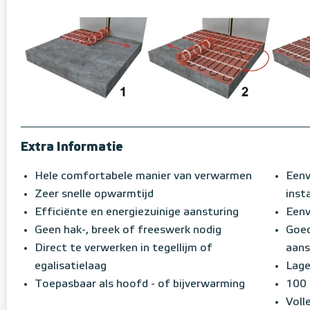
Extra Informatie
Hele comfortabele manier van verwarmen
Eenv
Zeer snelle opwarmtijd
insta
Efficiënte en energiezuinige aansturing
Eenv
Geen hak-, breek of freeswerk nodig
Goed
Direct te verwerken in tegellijm of
aans
egalisatielaag
Lage
Toepasbaar als hoofd - of bijverwarming
100 
Voll