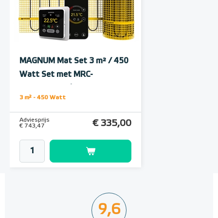
Polystyreen hardfoam
isolatie-platen 4,80 m² (8 st. -
60 x 100 cm à 0,6 cm)
MAGNUM Mat Set 3 m² / 450
6 en 10 mm dikte
Watt Set met MRC-
thermostaat | Wit
Adviesprijs
€ 109,90
3 m² - 450 Watt
€ 212,50
Adviesprijs
€ 335,00
€ 743,47
9,6