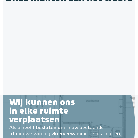
Multifunctionele contactlijm
spray Spuitbus, 500 ml
Verwarmingsmat Set 3,5 m² /
Spuitbus, 500ml
525 Watt Set met MIC² Basic-
thermostaat | Wit
Adviesprijs
€ 9,25
3,5 m² - 525 Watt
€ 20,07
Adviesprijs
€ 199,00
€ 350,00
Wij kunnen ons
in elke ruimte
verplaatsen
Als u heeft besloten om in uw bestaande
of nieuwe woning vloerverwaming te installeren,