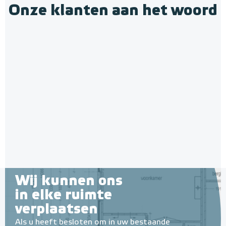
Onze klanten aan het woord
Multifunctionele contactlijm
spray Spuitbus, 500 ml
Verwarmingsmat Set 3,5 m² /
Spuitbus, 500ml
525 Watt Set met MIC² Basic-
thermostaat | Wit
Adviesprijs
€ 9,25
3,5 m² - 525 Watt
€ 20,07
Adviesprijs
€ 199,00
€ 350,00
Wij kunnen ons
in elke ruimte
verplaatsen
Als u heeft besloten om in uw bestaande