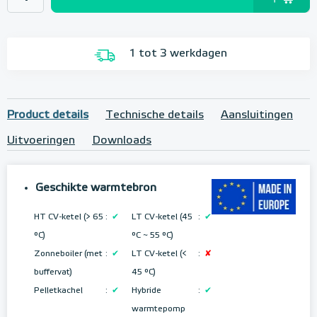
1 tot 3 werkdagen
Product details
Technische details
Aansluitingen
Uitvoeringen
Downloads
Geschikte warmtebron
HT CV-ketel (> 65
:
✔
LT CV-ketel (45
:
✔
°C)
°C ~ 55 °C
)
Zonneboiler (met
:
✔
LT CV-ketel (<
:
✘
buffervat)
45 °C)
Pelletkachel
:
✔
Hybride
:
✔
warmtepomp