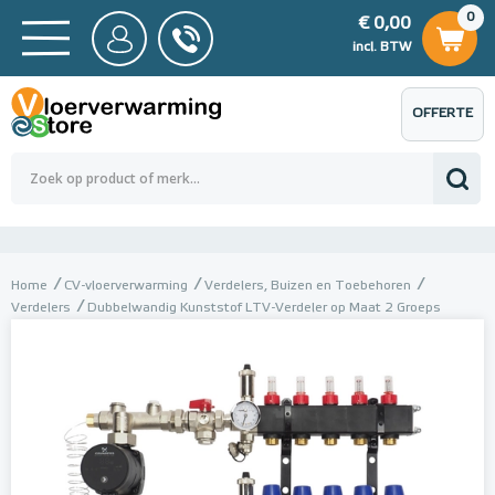
0
€ 0,00
0
€ 0,00
ncl. BTW
incl. BTW
OFFERTE
 0,00
Totaalbedrag (incl. BTW)
€ 0,00
AANVRAGEN
Home
CV-vloerverwarming
Verdelers, Buizen en Toebehoren
Verdelers
Dubbelwandig Kunststof LTV-Verdeler op Maat 2 Groeps