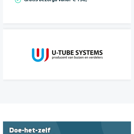
Gratis bezorgd vanaf € 150,-*
Doe-het-zelf