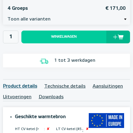
4 Groeps
€ 171,00
Toon alle varianten
WINKELWAGEN
1 tot 3 werkdagen
Product details
Technische details
Aansluitingen
Uitvoeringen
Downloads
Geschikte warmtebron
HT CV-ketel (>
:
✘
LT CV-ketel (45
✘
: