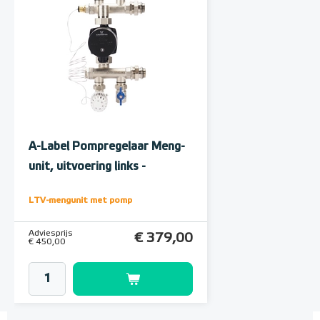
A-Label Pompregelaar Meng-
unit, uitvoering links -
onderaansluiting
LTV-mengunit met pomp
Adviesprijs
€ 379,00
€ 450,00