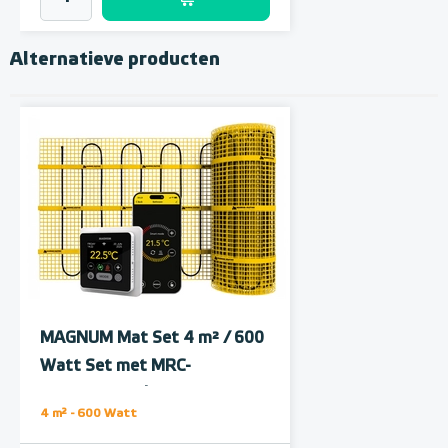
Alternatieve producten
Polystyreen hardfoam
isolatie-platen 4,80 m² (8 st. -
60 x 100 cm à 0,6 cm)
MAGNUM Mat Set 4 m² / 600
6 en 10 mm dikte
Watt Set met MRC-
thermostaat | Wit
Adviesprijs
€ 109,90
4 m² - 600 Watt
€ 212,50