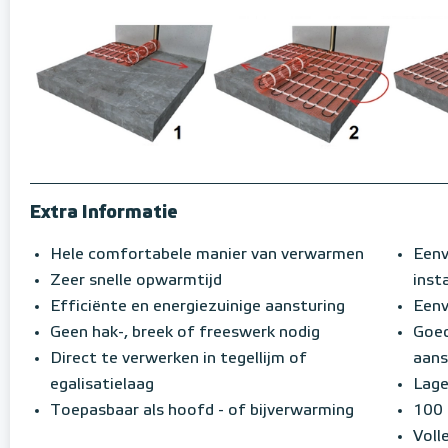
Extra Informatie
Hele comfortabele manier van verwarmen
Eenv
Zeer snelle opwarmtijd
insta
Efficiënte en energiezuinige aansturing
Eenv
Geen hak-, breek of freeswerk nodig
Goed
Direct te verwerken in tegellijm of
aans
egalisatielaag
Lage
Toepasbaar als hoofd - of bijverwarming
100 
Voll