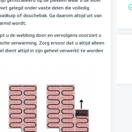
d geïnstalleerd op de plekken waar u de vloer
et gelegd onder vaste delen die volledig
 badkuip of douchebak. Ga daarom altijd uit van
warmd wordt.
t u de webbing door en vervolgens voorziet u
sche verwarming. Zorg ervoor dat u altijd alleen
l dient altijd in zijn geheel verwerkt te worden