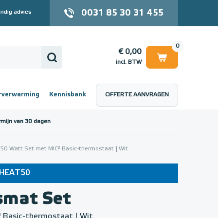
0031 85 30 31 455
ndig advies
0
€ 0,00
incl. BTW
rverwarming
Kennisbank
OFFERTE AANVRAGEN
 (incl. BTW)
€ 0,00
rmijn van 30 dagen
0 Watt Set met MIC² Basic-thermostaat | Wit
e: HEAT50
smat Set
 Basic-thermostaat | Wit