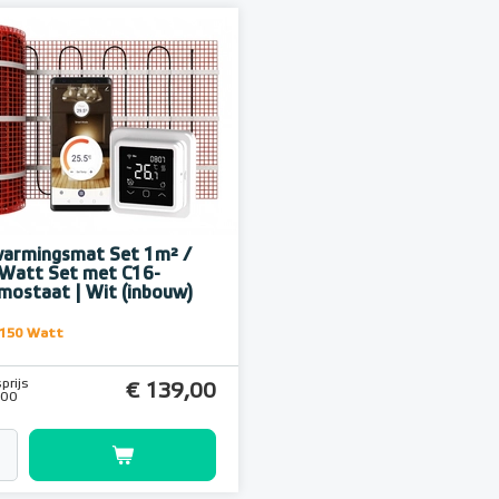
armingsmat Set 1m² /
Watt Set met C16-
mostaat | Wit (inbouw)
- 150 Watt
prijs
€ 139,00
,00