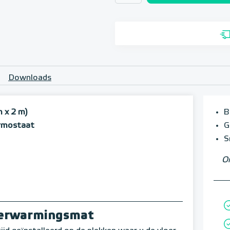
Downloads
 x 2 m)
B
ermostaat
G
S
Om
rverwarmingsmat