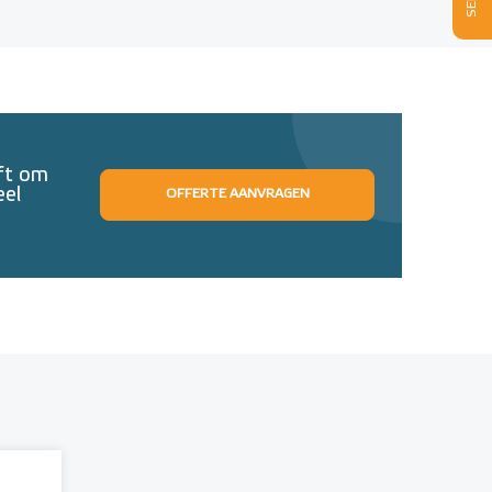
eft om
eel
OFFERTE AANVRAGEN