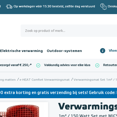
d
Op werkdagen vóór 15:30 besteld, zelfde dag verstuurd
Desku
0
€ 0,00
Elektrische verwarming
Outdoor-systemen
Vloe
Totaalbedrag
incl. BTW
bezorgd vanaf € 250,-
*
Vakkundig advies voor elke klus
Retourte
l. BTW)
€ 0,00
ming matten
e-HEAT Comfort Verwarmingsmat
Verwarmingsmat Set 1m² / 15
0 extra korting en gratis verzending bij sets! Gebruik cod
Verwarming
1m² / 150 Watt Set met MIC²