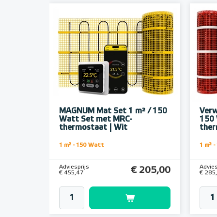
MAGNUM Mat Set 1 m² / 150
Verw
Watt Set met MRC-
150 
thermostaat | Wit
ther
1 m² - 150 Watt
1 m² 
Adviesprijs
Advies
€ 205,00
€ 455,47
€ 285