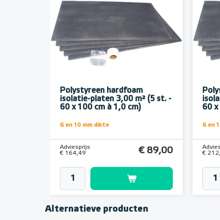
Polystyreen hardfoam
Poly
isolatie-platen 3,00 m² (5 st. -
isola
60 x 100 cm à 1,0 cm)
60 x
6 en 10 mm dikte
6 en 
Adviesprijs
Advies
€ 89,00
€ 164,49
€ 212
Alternatieve producten