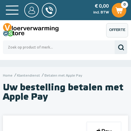
0
€ 0,00
0
€ 0,00
ncl. BTW
incl. BTW
OFFERTE
 0,00
Totaalbedrag (incl. BTW)
€ 0,00
AANVRAGEN
Home
Klantendienst
Betalen met Apple Pay
Uw bestelling betalen met
Apple Pay