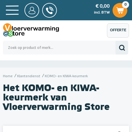
0
€ 0,00
0
€ 0,00
ncl. BTW
incl. BTW
OFFERTE
 0,00
Totaalbedrag (incl. BTW)
€ 0,00
AANVRAGEN
Home
Klantendienst
KOMO- en KIWA-keurmerk
Het KOMO- en KIWA-
keurmerk van
Vloerverwarming Store