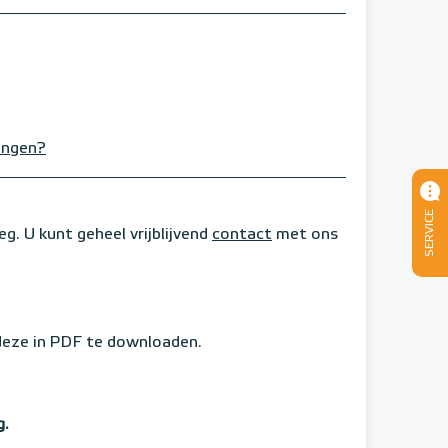
angen?
SERVICE
eg. U kunt geheel vrijblijvend
contact
met ons
 deze in PDF te downloaden.
g.