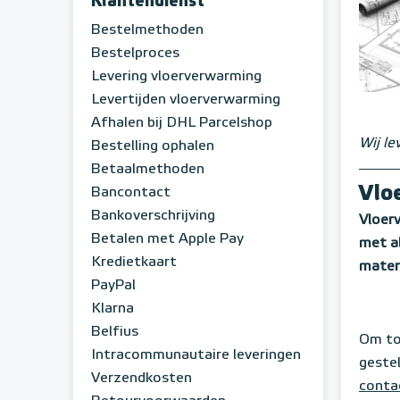
Klantendienst
Bestelmethoden
Bestelproces
Levering vloerverwarming
Levertijden vloerverwarming
Afhalen bij DHL Parcelshop
Wij l
Bestelling ophalen
Betaalmethoden
Vlo
Bancontact
Bankoverschrijving
Vloer
Betalen met Apple Pay
met a
Kredietkaart
mater
PayPal
Klarna
Belfius
Om to
Intracommunautaire leveringen
geste
Verzendkosten
conta