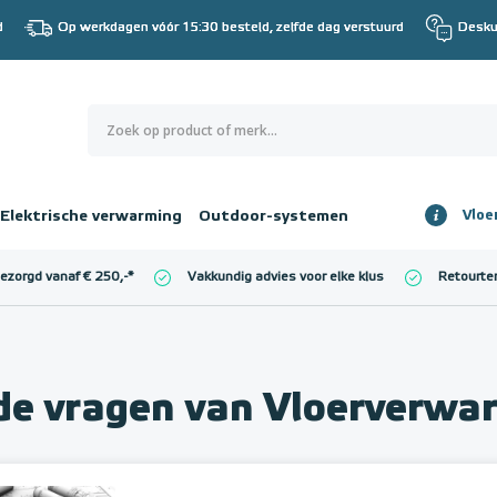
d
Op werkdagen vóór 15:30 besteld, zelfde dag verstuurd
Desku
0
€ 0,00
Elektrische verwarming
Outdoor-systemen
Vloe
Totaalbedrag
incl. BTW
bezorgd vanaf € 250,-
*
Vakkundig advies voor elke klus
Retourte
l. BTW)
€ 0,00
lde vragen van Vloerverwa