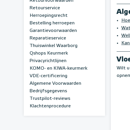
Retourvoorwaarden
Retourservice
Alg
Herroepingsrecht
Hoe
Bestelling herroepen
Wat
Garantievoorwaarden
Wel
Reparatieservice
Kan
Thuiswinkel Waarborg
Qshops Keurmerk
Vlo
Privacyrichtlijnen
Wilt u
KOMO- en KIWA-keurmerk
opneme
VDE-certificering
Algemene Voorwaarden
Bedrijfsgegevens
Trustpilot-reviews
Klachtenprocedure