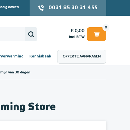
0031 85 30 31 455
ndig advies
0
€ 0,00
incl. BTW
rverwarming
Kennisbank
OFFERTE AANVRAGEN
 (incl. BTW)
€ 0,00
rmijn van 30 dagen
rming Store