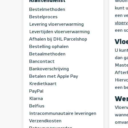
Klantendienst
Woont
kunt 
Bestelmethoden
een v
Bestelproces
vloer
Levering vloerverwarming
een sc
Levertijden vloerverwarming
Afhalen bij DHL Parcelshop
Vlo
Bestelling ophalen
U kunt
Betaalmethoden
dan ga
Bancontact
Master
Bankoverschrijving
AfterP
Betalen met Apple Pay
Hierv
Kredietkaart
een be
PayPal
Wer
Klarna
Belfius
Vloerv
Intracommunautaire leveringen
wannee
Verzendkosten
omvang