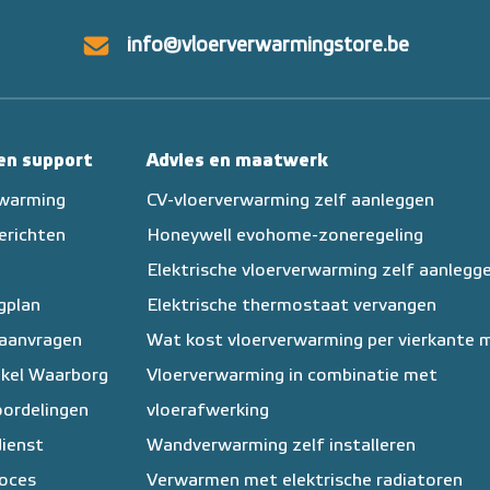
info@vloerverwarmingstore.be
 en support
Advies en maatwerk
rwarming
CV-vloerverwarming zelf aanleggen
erichten
Honeywell evohome-zoneregeling
Elektrische vloerverwarming zelf aanlegg
egplan
Elektrische thermostaat vervangen
 aanvragen
Wat kost vloerverwarming per vierkante 
kel Waarborg
Vloerverwarming in combinatie met
ordelingen
vloerafwerking
ienst
Wandverwarming zelf installeren
oces
Verwarmen met elektrische radiatoren