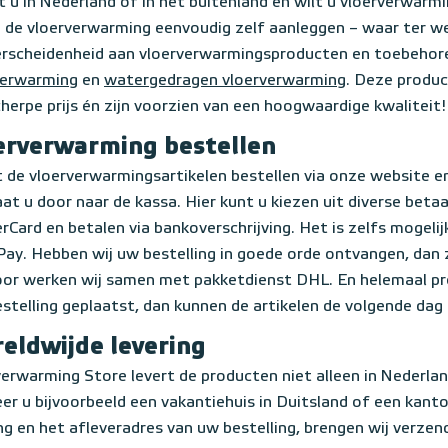
 u in Nederland of in het buitenland en wilt u vloerverwar
u de vloerverwarming eenvoudig zelf aanleggen – waar ter w
erscheidenheid aan vloerverwarmingsproducten en toebehor
verwarming
en
watergedragen vloerverwarming
. Deze produc
herpe prijs én zijn voorzien van een hoogwaardige kwaliteit
erverwarming bestellen
 de vloerverwarmingsartikelen bestellen via onze website en 
at u door naar de kassa. Hier kunt u kiezen uit diverse beta
Card en betalen via bankoverschrijving. Het is zelfs mogeli
ay. Hebben wij uw bestelling in goede orde ontvangen, dan z
oor werken wij samen met pakketdienst DHL. En helemaal pr
stelling geplaatst, dan kunnen de artikelen de volgende dag
eldwijde levering
erwarming Store levert de producten niet alleen in Nederland
r u bijvoorbeeld een vakantiehuis in Duitsland of een kantoo
 en het afleveradres van uw bestelling, brengen wij verzen