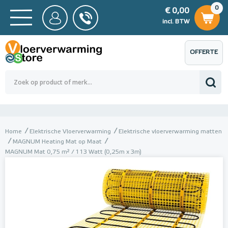
0
€ 0,00
0
€ 0,00
ncl. BTW
incl. BTW
OFFERTE
 0,00
Totaalbedrag (incl. BTW)
€ 0,00
AANVRAGEN
Home
Elektrische Vloerverwarming
Elektrische vloerverwarming matten
MAGNUM Heating Mat op Maat
MAGNUM Mat 0,75 m² / 113 Watt (0,25m x 3m)