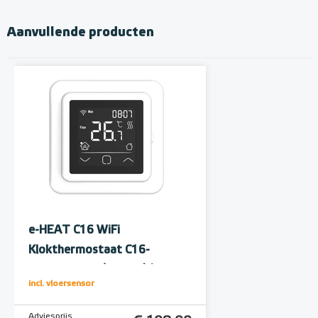
Aanvullende producten
e-HEAT C16 WiFi
Klokthermostaat C16-
thermostaat (inbouw) | RAL
incl. vloersensor
9010 Wit
Adviesprijs