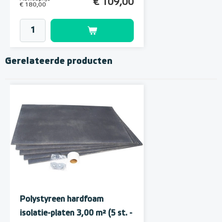
€ 109,00
€ 180,00
Gerelateerde producten
MAGNUM MRC² WiFi
Klokthermostaat MRC²-
thermostaat (inbouw) | RAL
Polystyreen hardfoam
incl. vloersensor
9010 Wit
isolatie-platen 3,00 m² (5 st. -