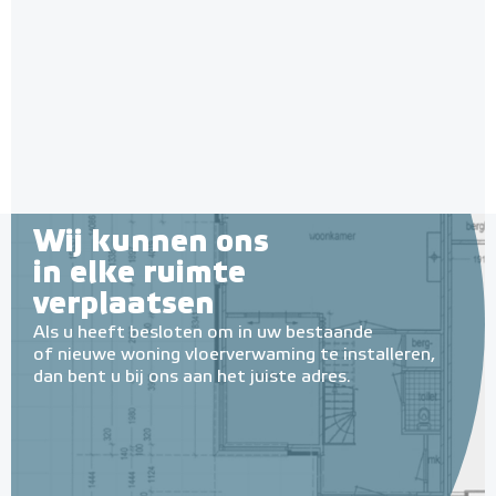
9011 Zwart
isolatie-platen 4,80 m² (8 st. -
60 x 100 cm à 0,6 cm)
Adviesprijs
€ 109,00
6 en 10 mm dikte
€ 180,00
Adviesprijs
€ 109,90
€ 212,50
Wij kunnen ons
in elke ruimte
verplaatsen
Als u heeft besloten om in uw bestaande
of nieuwe woning vloerverwaming te installeren,
dan bent u bij ons aan het juiste adres.
MAGNUM MRC² WiFi
Klokthermostaat MRC²-
thermostaat (inbouw) | RAL
Multifunctionele contactlijm