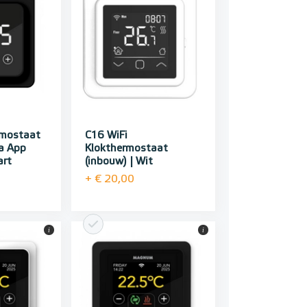
rmostaat
C16 WiFi
a App
Klokthermostaat
art
(inbouw) | Wit
+ € 20,00
i
i