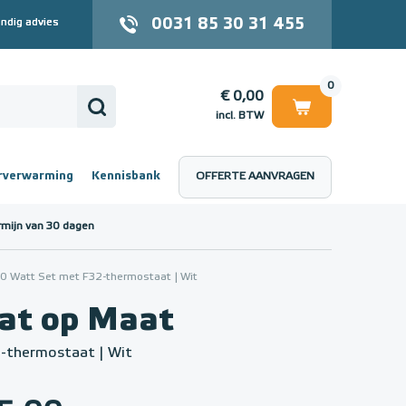
0031 85 30 31 455
ndig advies
0
€ 0,00
incl. BTW
rverwarming
Kennisbank
OFFERTE AANVRAGEN
 (incl. BTW)
€ 0,00
rmijn van 30 dagen
 Watt Set met F32-thermostaat | Wit
t op Maat
-thermostaat | Wit