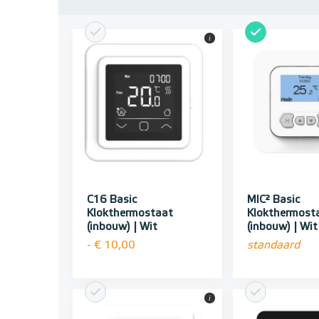
i
C16 Basic
MIC² Basic
Klokthermostaat
Klokthermost
(inbouw) | Wit
(inbouw) | Wit
- € 10,00
standaard
i