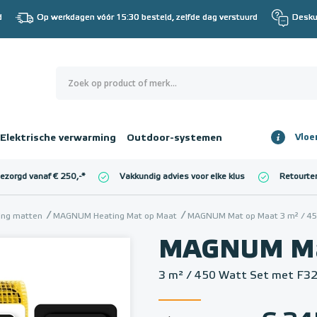
d
Op werkdagen vóór 15:30 besteld, zelfde dag verstuurd
Desku
0
€ 0,00
Elektrische verwarming
Outdoor-systemen
Vloe
Totaalbedrag
incl. BTW
bezorgd vanaf € 250,-
*
Vakkundig advies voor elke klus
Retourte
l. BTW)
€ 0,00
ming matten
MAGNUM Heating Mat op Maat
MAGNUM Mat op Maat 3 m² / 450
MAGNUM Ma
3 m² / 450 Watt Set met F32