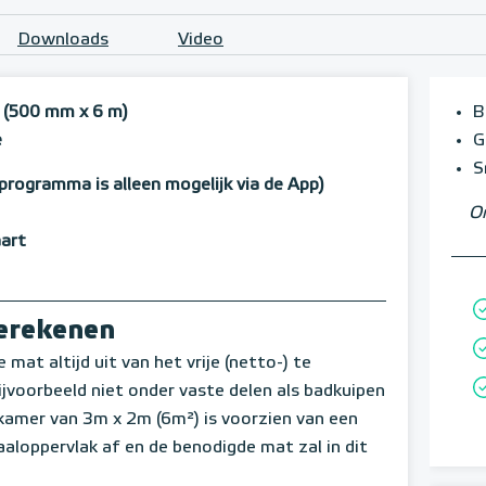
Downloads
Video
 (500 mm x 6 m)
B
e
G
S
programma is alleen mogelijk via de App)
Om
aart
berekenen
mat altijd uit van het vrije (netto-) te
voorbeeld niet onder vaste delen als badkuipen
amer van 3m x 2m (6m²) is voorzien van een
aloppervlak af en de benodigde mat zal in dit