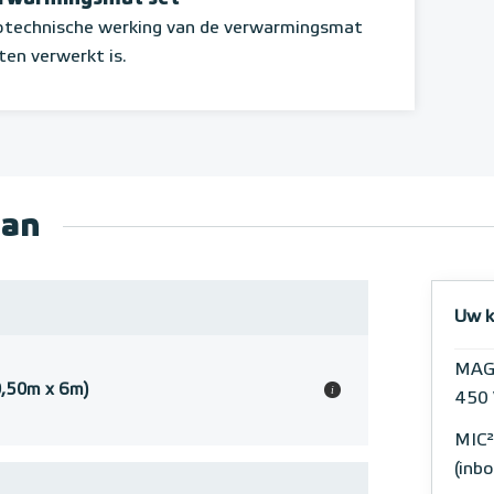
rotechnische werking van de verwarmingsmat
ten verwerkt is.
aan
Uw k
MAG
,50m x 6m)
i
450 
MIC²
(inb