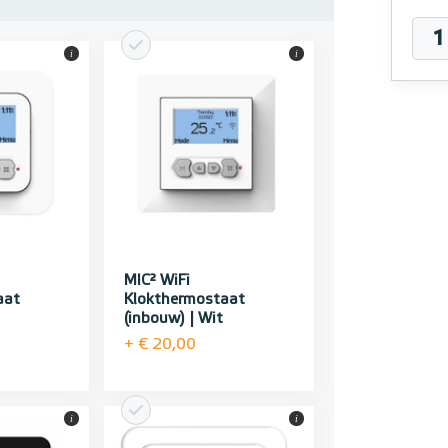
i
i
MIC² WiFi
aat
Klokthermostaat
(inbouw) | Wit
+ € 20,00
i
i