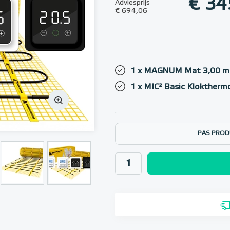
€ 34
Adviesprijs
€ 694,06
1 x MAGNUM Mat 3,00 m²
1 x MIC² Basic Klokthermo
PAS PROD