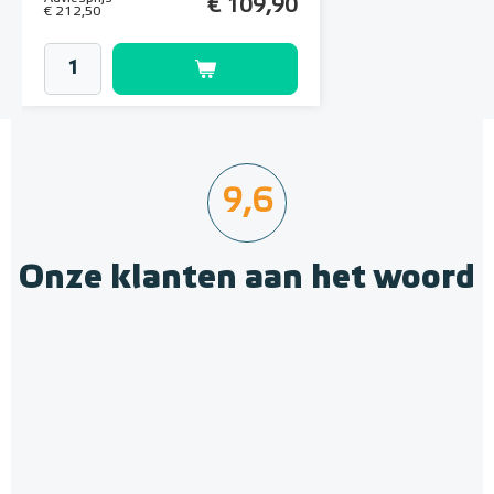
€ 109,90
€ 212,50
9,6
Onze klanten aan het woord
Polystyreen hardfoam
isolatie-platen 3,00 m² (5 st. -
60 x 100 cm à 1,0 cm)
6 en 10 mm dikte