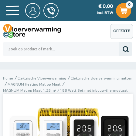
0
€ 0,00
0
€ 0,00
ncl. BTW
incl. BTW
OFFERTE
 0,00
Totaalbedrag (incl. BTW)
€ 0,00
AANVRAGEN
Home
Elektrische Vloerverwarming
Elektrische vloerverwarming matten
MAGNUM Heating Mat op Maat
MAGNUM Mat op Maat 1,25 m² / 188 Watt Set met inbouw-thermostaat