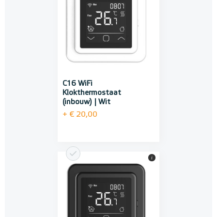
C16 WiFi
Klokthermostaat
(inbouw) | Wit
+ € 20,00
i