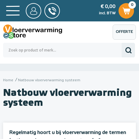
0
€ 0,00
0
€ 0,00
ncl. BTW
incl. BTW
OFFERTE
 0,00
Totaalbedrag (incl. BTW)
€ 0,00
AANVRAGEN
Home
Natbouw vloerverwarming systeem
Natbouw vloerverwarming
systeem
Regelmatig hoort u bij vloerverwarming de termen