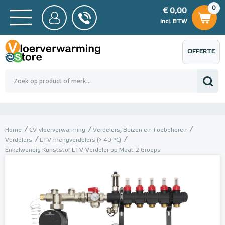
0
€ 0,00
0
€ 0,00
ncl. BTW
incl. BTW
OFFERTE
 0,00
Totaalbedrag (incl. BTW)
€ 0,00
AANVRAGEN
Home
CV-vloerverwarming
Verdelers, Buizen en Toebehoren
Verdelers
LTV-mengverdelers (> 40 °C)
Enkelwandig Kunststof LTV-Verdeler op Maat 2 Groeps