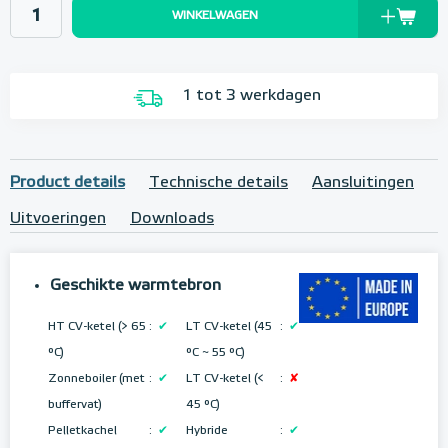
WINKELWAGEN
1 tot 3 werkdagen
Product details
Technische details
Aansluitingen
Uitvoeringen
Downloads
Geschikte warmtebron
HT CV-ketel (> 65
:
✔
LT CV-ketel (45
:
✔
°C)
°C ~ 55 °C
)
Zonneboiler (met
:
✔
LT CV-ketel (<
:
✘
buffervat)
45 °C)
Pelletkachel
:
✔
Hybride
:
✔