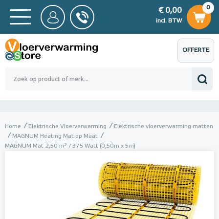
0
€ 0,00
0
€ 0,00
ncl. BTW
incl. BTW
OFFERTE
 0,00
Totaalbedrag (incl. BTW)
€ 0,00
AANVRAGEN
Home
Elektrische Vloerverwarming
Elektrische vloerverwarming matten
MAGNUM Heating Mat op Maat
MAGNUM Mat 2,50 m² / 375 Watt (0,50m x 5m)