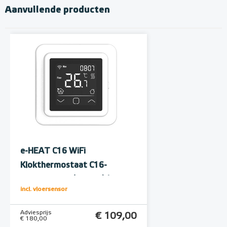
Aanvullende producten
e-HEAT C16 WiFi
Klokthermostaat C16-
thermostaat (inbouw) | RAL
incl. vloersensor
9010 Wit
Adviesprijs
€ 109,00
€ 180,00