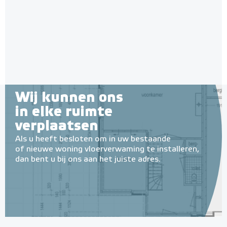
60 x 100 cm à 0,6 cm)
Adviesprijs
€ 109,00
6 en 10 mm dikte
€ 180,00
Adviesprijs
€ 109,90
€ 212,50
Wij kunnen ons
in elke ruimte
verplaatsen
Als u heeft besloten om in uw bestaande
of nieuwe woning vloerverwaming te installeren,
dan bent u bij ons aan het juiste adres.
MAGNUM MRC² WiFi
Klokthermostaat MRC²-
thermostaat (inbouw) | RAL
Multifunctionele contactlijm
incl. vloersensor