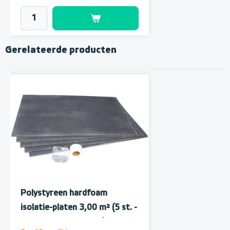
Gerelateerde producten
MAGNUM MRC² WiFi
Klokthermostaat MRC²-
thermostaat (inbouw) | RAL
Polystyreen hardfoam
incl. vloersensor
9010 Wit
isolatie-platen 3,00 m² (5 st. -
60 x 100 cm à 1,0 cm)
Adviesprijs