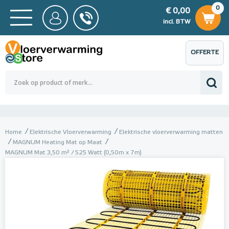
0
€ 0,00
0
€ 0,00
ncl. BTW
incl. BTW
OFFERTE
 0,00
Totaalbedrag (incl. BTW)
€ 0,00
AANVRAGEN
Home
Elektrische Vloerverwarming
Elektrische vloerverwarming matten
MAGNUM Heating Mat op Maat
MAGNUM Mat 3,50 m² / 525 Watt (0,50m x 7m)