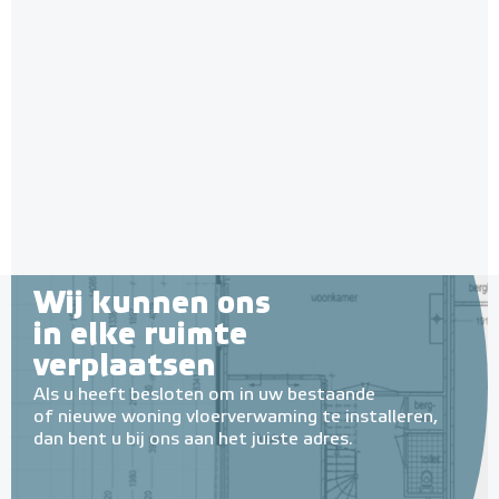
Klokthermostaat C16-
thermostaat (inbouw) | RAL
Polystyreen hardfoam
incl. vloersensor
9011 Zwart
isolatie-platen 4,80 m² (8 st. -
60 x 100 cm à 0,6 cm)
Adviesprijs
€ 109,00
6 en 10 mm dikte
€ 180,00
Adviesprijs
€ 109,90
€ 212,50
Wij kunnen ons
in elke ruimte
verplaatsen
Als u heeft besloten om in uw bestaande
of nieuwe woning vloerverwaming te installeren,
dan bent u bij ons aan het juiste adres.
MAGNUM MRC² WiFi