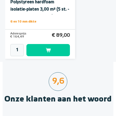
thermostaat (inbouw) | RAL
Polystyreen hardfoam
incl. vloersensor
9010 Wit
isolatie-platen 3,00 m² (5 st. -
60 x 100 cm à 1,0 cm)
Adviesprijs
€ 137,90
6 en 10 mm dikte
€ 246,60
Adviesprijs
€ 89,00
€ 164,49
9,6
Onze klanten aan het woord
e-HEAT C16 WiFi