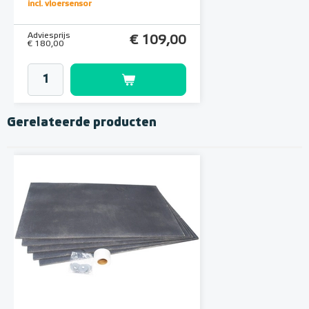
incl. vloersensor
9010 Wit
Adviesprijs
€ 109,00
€ 180,00
Gerelateerde producten
MAGNUM MRC² WiFi
Klokthermostaat MRC²-