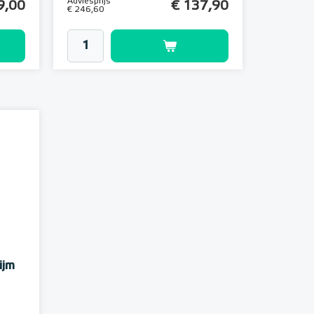
Adviesprijs
9,00
€ 137,90
€ 246,60
ijm