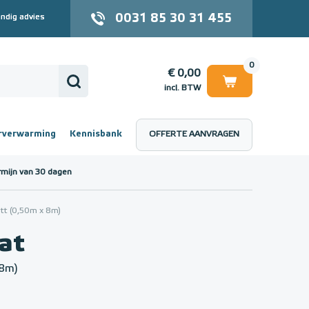
0031 85 30 31 455
ndig advies
0
€ 0,00
incl. BTW
rverwarming
Kennisbank
OFFERTE AANVRAGEN
 (incl. BTW)
€ 0,00
rmijn van 30 dagen
t (0,50m x 8m)
at
 8m)