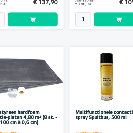
prijs
Adviesprijs
€ 137,90
€ 10
,60
€ 180,00
styreen hardfoam
Multifunctionele contactl
tie-platen 4,80 m² (8 st. -
spray Spuitbus, 500 ml
 100 cm à 0,6 cm)