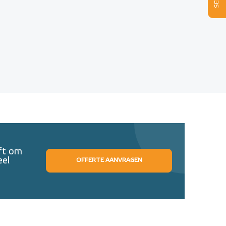
eft om
eel
OFFERTE AANVRAGEN