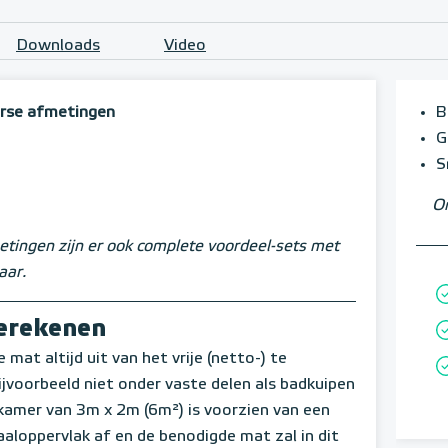
Downloads
Video
erse afmetingen
B
G
S
Om
tingen zijn er ook complete voordeel-sets met
aar.
berekenen
mat altijd uit van het vrije (netto-) te
voorbeeld niet onder vaste delen als badkuipen
amer van 3m x 2m (6m²) is voorzien van een
aloppervlak af en de benodigde mat zal in dit