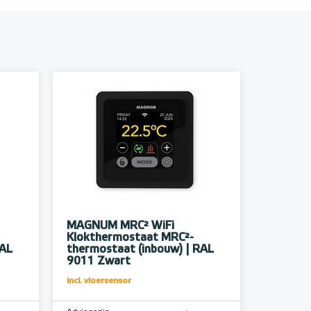
MAGNUM MRC² WiFi
Klokthermostaat MRC²-
RAL
thermostaat (inbouw) | RAL
9011 Zwart
incl. vloersensor