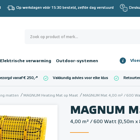
d
Op werkdagen vóór 15:30 besteld, zelfde dag verstuurd
Desku
0
€ 0,00
Elektrische verwarming
Outdoor-systemen
Vloe
Totaalbedrag
incl. BTW
bezorgd vanaf € 250,-
*
Vakkundig advies voor elke klus
Retourte
l. BTW)
€ 0,00
ming matten
MAGNUM Heating Mat op Maat
MAGNUM Mat 4,00 m² / 600 Wat
MAGNUM M
4,00 m² / 600 Watt (0,50m x