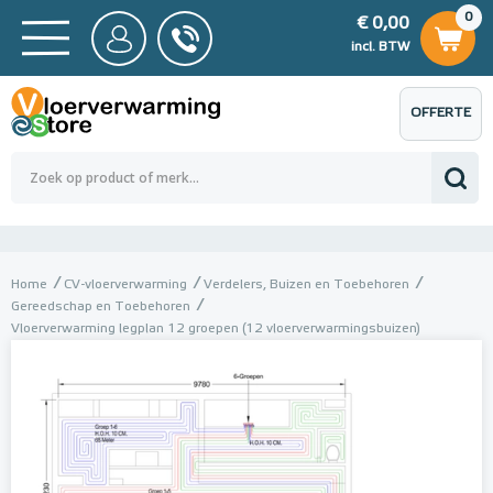
0
€ 0,00
0
€ 0,00
ncl. BTW
incl. BTW
OFFERTE
 0,00
Totaalbedrag (incl. BTW)
€ 0,00
AANVRAGEN
Home
CV-vloerverwarming
Verdelers, Buizen en Toebehoren
Gereedschap en Toebehoren
Vloerverwarming legplan 12 groepen (12 vloerverwarmingsbuizen)