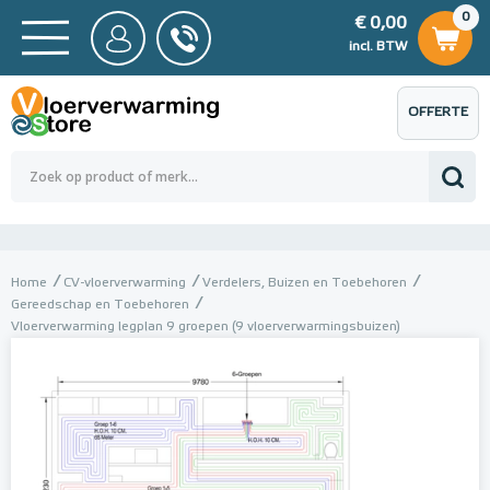
0
€ 0,00
0
€ 0,00
ncl. BTW
incl. BTW
OFFERTE
 0,00
Totaalbedrag (incl. BTW)
€ 0,00
AANVRAGEN
Home
CV-vloerverwarming
Verdelers, Buizen en Toebehoren
Gereedschap en Toebehoren
Vloerverwarming legplan 9 groepen (9 vloerverwarmingsbuizen)