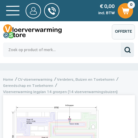
0
€ 0,00
0
€ 0,00
ncl. BTW
incl. BTW
OFFERTE
 0,00
Totaalbedrag (incl. BTW)
€ 0,00
AANVRAGEN
Home
CV-vloerverwarming
Verdelers, Buizen en Toebehoren
Gereedschap en Toebehoren
Vloerverwarming legplan 14 groepen (14 vloerverwarmingsbuizen)