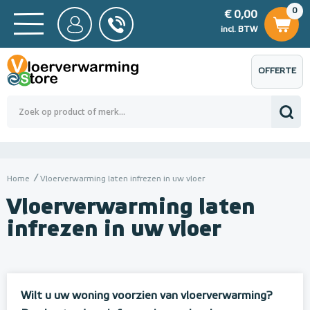
0
€ 0,00
0
€ 0,00
ncl. BTW
incl. BTW
OFFERTE
 0,00
Totaalbedrag (incl. BTW)
€ 0,00
AANVRAGEN
Home
Vloerverwarming laten infrezen in uw vloer
Vloerverwarming laten
infrezen in uw vloer
Wilt u uw woning voorzien van vloerverwarming?