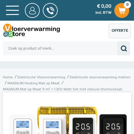
0
€ 0,00
0
€ 0,00
ncl. BTW
incl. BTW
OFFERTE
 0,00
Totaalbedrag (incl. BTW)
€ 0,00
AANVRAGEN
Home
Elektrische Vloerverwarming
Elektrische vloerverwarming matten
MAGNUM Heating Mat op Maat
MAGNUM Mat op Maat 9 m² / 1350 Watt Set met inbouw-thermostaat