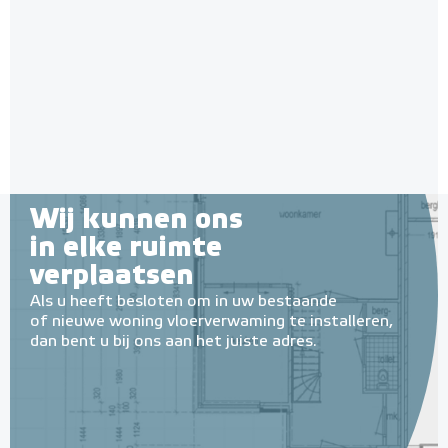
1350 Watt Set met C16-
thermostaat | Wit (inbouw)
Adviesprijs
€ 9,25
9 m² - 1350 Watt
€ 20,07
Adviesprijs
€ 299,00
€ 700,00
Wij kunnen ons
in elke ruimte
verplaatsen
Als u heeft besloten om in uw bestaande
of nieuwe woning vloerverwaming te installeren,
dan bent u bij ons aan het juiste adres.