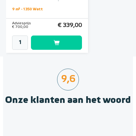
Basic-thermostaat | Wit
Adviesprijs
€ 109,90
9 m² - 1350 Watt
€ 212,50
Adviesprijs
€ 339,00
€ 700,00
9,6
Onze klanten aan het woord
Multifunctionele contactlijm
spray Spuitbus, 500 ml
Verwarmingsmat Set 9 m² /
Spuitbus, 500ml