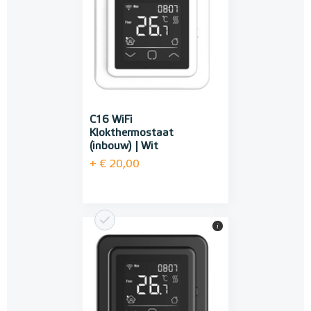
C16 WiFi
Klokthermostaat
(inbouw) | Wit
+ € 20,00
i